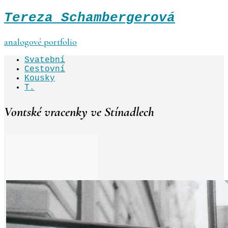
Tereza Schambergerová
analogové portfolio
Svatební
Cestovní
Kousky
T.
Vontské vracenky ve Stínadlech