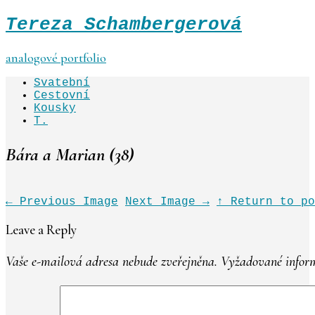
Tereza Schambergerová
analogové portfolio
Svatební
Cestovní
Kousky
T.
Bára a Marian (38)
←
Previous Image
Next Image
→
↑ Return to po
Leave a Reply
Vaše e-mailová adresa nebude zveřejněna.
Vyžadované inform