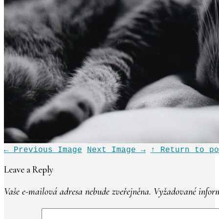
←
Previous Image
Next Image
→
↑ Return to po
Leave a Reply
Vaše e-mailová adresa nebude zveřejněna.
Vyžadované inform