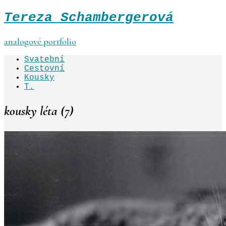
Tereza Schambergerová
analogové portfolio
Svatební
Cestovní
Kousky
T.
kousky léta (7)