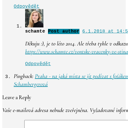
Odpovědět
schamte
Post author
6.1.2018 at 14:5
Děkuju :), je to léto 2014. Ale třeba tyhle v odkaz
https://www.schamte.cz/vontske-vracenky-ve-stina
Odpovědět
Pingback:
Praha - na jaká místa se jít podívat s foťákem
Schambergerová
Leave a Reply
Vaše e-mailová adresa nebude zveřejněna.
Vyžadované inform