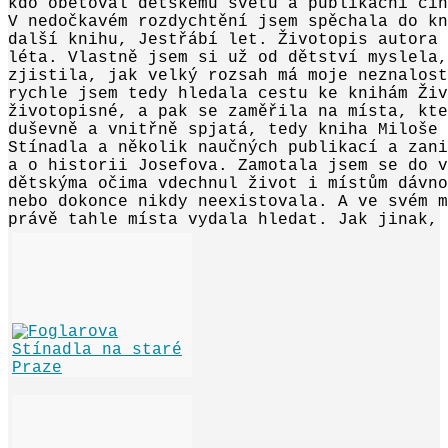
kdo obětoval dětskému světu a publikační čin
V nedočkavém rozdychtění jsem spěchala do kn
další knihu, Jestřábí let. Životopis autora
léta. Vlastně jsem si už od dětství myslela
zjistila, jak velký rozsah má moje neznalost
rychle jsem tedy hledala cestu ke knihám Živ
životopisné, a pak se zaměřila na místa, kte
duševně a vnitřně spjatá, tedy kniha Miloše 
Stínadla a několik naučných publikací a zan
a o historii Josefova. Zamotala jsem se do v
dětskýma očima vdechnul život i místům dávn
nebo dokonce nikdy neexistovala. A ve svém m
právě tahle místa vydala hledat. Jak jinak, 