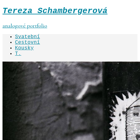
Tereza Schambergerová
analogové portfolio
Svatební
Cestovní
Kousky
T.