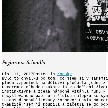
Foglarova Stínadla
Lis, 11, 2017
Posted in
Kousky
Bylo to chvilku po tom, co jsem si v jakémsi
plném vzpomínek na dětství přečetla jednu z
Luxorem a náhodou zakotvila v oddělení život
instinktivně a zcela náhodně vztáhla ruku k
recyklovaného papíru a žlutou nálepku se sym
to dosud nepublikovaný rozhovor Pavla Maurer
Okamžitě jsem jí koupila a začetla se do odp