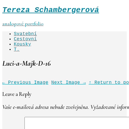
Tereza Schambergerová
analogové portfolio
Svatební
Cestovní
Kousky
T.
Luci-a-Majk-D-16
←
Previous Image
Next Image
→
↑ Return to po
Leave a Reply
Vaše e-mailová adresa nebude zveřejněna.
Vyžadované inform