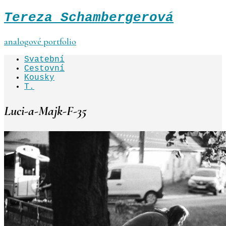
Tereza Schambergerová
analogové portfolio
Svatební
Cestovní
Kousky
T.
Luci-a-Majk-F-35