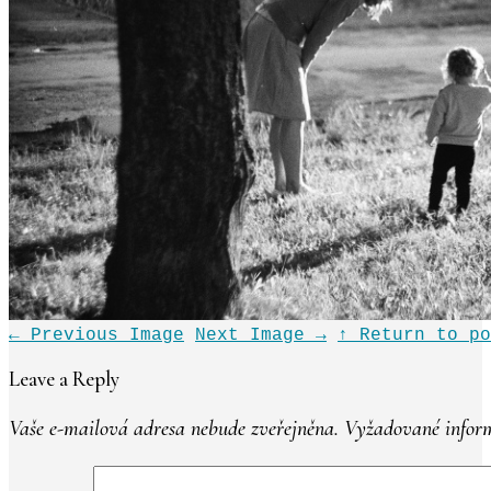
←
Previous Image
Next Image
→
↑ Return to po
Leave a Reply
Vaše e-mailová adresa nebude zveřejněna.
Vyžadované inform